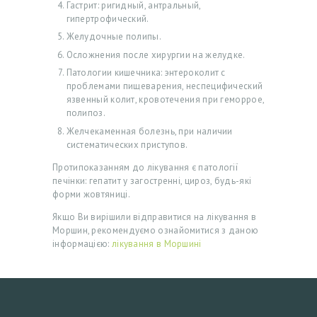
Гастрит: ригидный, антральный,
І
гипертрофический.
К
Желудочные полипы.
У
Осложнения после хирургии на желудке.
В
Патологии кишечника: энтероколит с
проблемами пищеварения, неспецифический
А
язвенный колит, кровотечения при геморрое,
Н
полипоз.
Желчекаменная болезнь, при наличии
Н
систематических приступов.
Я
Протипоказанням до лікування є патології
Г
печінки: гепатит у загостренні, цироз, будь-які
форми жовтяниці.
А
Якщо Ви вирішили відправитися на лікування в
Л
Моршин, рекомендуємо ознайомитися з даною
інформацією:
лікування в Моршині
Е
Р
Е
Я