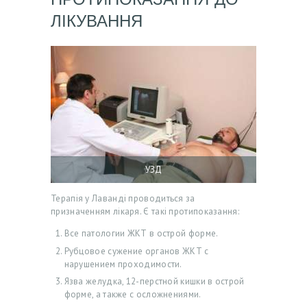
ПРОТИПОКАЗАННЯ ДО
Н
ЛІКУВАННЯ
И
2
0
2
6
П
О
УЗД
С
Терапія у Лаванді проводиться за
Л
призначенням лікаря. Є такі протипоказання:
У
Все патологии ЖКТ в острой форме.
Г
Рубцовое сужение органов ЖКТ с
нарушением проходимости.
И
Язва желудка, 12-перстной кишки в острой
Л
форме, а также с осложнениями.