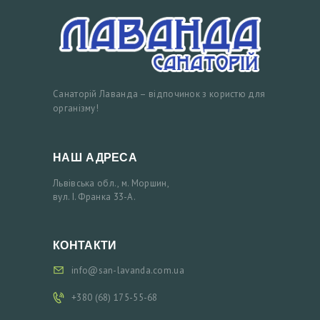
Р
О
З
М
Санаторій Лаванда – відпочинок з користю для
І
організму!
Щ
Е
НАШ АДРЕСА
Н
Львівська обл., м. Моршин,
Н
вул. І. Франка 33-А.
Я
К
КОНТАКТИ
О
info@san-lavanda.com.ua
Н
+380 (68) 175-55-68
Т