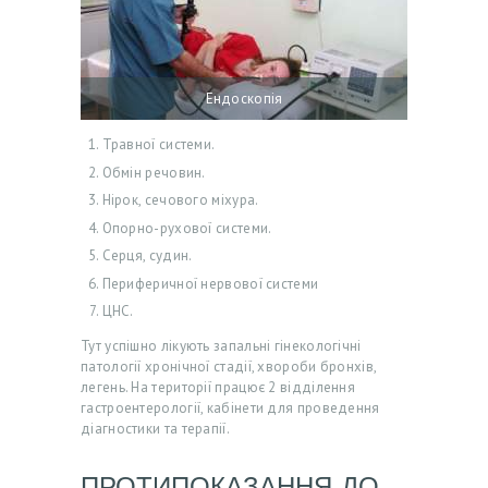
Ендоскопія
Травної системи.
Обмін речовин.
Нірок, сечового міхура.
Опорно-рухової системи.
П
Серця, судин.
Р
Периферичної нервової системи
ЦНС.
О
Н
Тут успішно лікують запальні гінекологічні
патології хронічної стадії, хвороби бронхів,
А
легень. На території працює 2 відділення
гастроентерології, кабінети для проведення
С
діагностики та терапії.
Ц
І